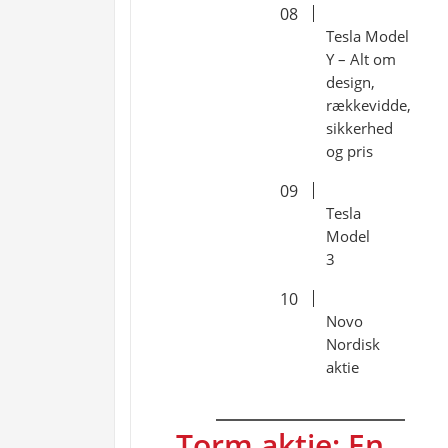
Tesla Model
Y – Alt om
design,
rækkevidde,
sikkerhed
og pris
Tesla
Model
3
Novo
Nordisk
aktie
Torm aktie: En