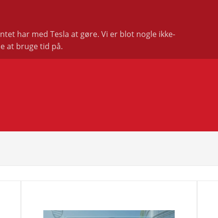
et har med Tesla at gøre. Vi er blot nogle ikke-
e at bruge tid på.