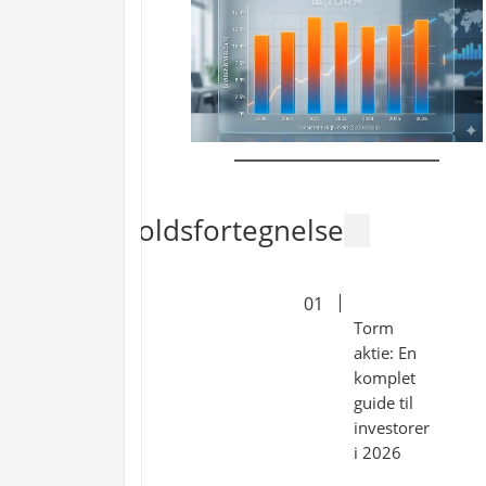
Indholdsfortegnelse
Torm
aktie: En
komplet
guide til
investorer
i 2026