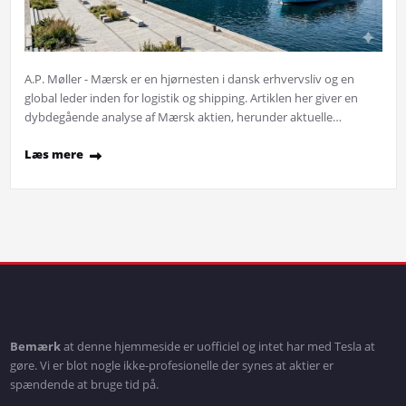
A.P. Møller - Mærsk er en hjørnesten i dansk erhvervsliv og en
global leder inden for logistik og shipping. Artiklen her giver en
dybdegående analyse af Mærsk aktien, herunder aktuelle…
Læs mere
Bemærk
at denne hjemmeside er uofficiel og intet har med Tesla at
gøre. Vi er blot nogle ikke-profesionelle der synes at aktier er
spændende at bruge tid på.