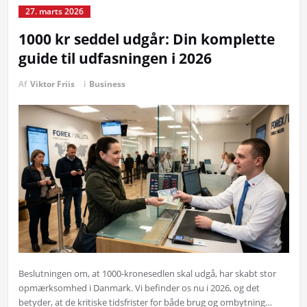
27. marts 2026
1000 kr seddel udgår: Din komplette
guide til udfasningen i 2026
Af
Viktor Friis
i
Business
Beslutningen om, at 1000-kronesedlen skal udgå, har skabt stor
opmærksomhed i Danmark. Vi befinder os nu i 2026, og det
betyder, at de kritiske tidsfrister for både brug og ombytning…