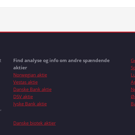
t
Find analyse og info om andre spændende
G
aktier
S
Norwegian aktie
L
Vestas aktie
A
Danske Bank aktie
N
DSV aktie
Ør
Jyske Bank aktie
B
,
Danske biotek aktier