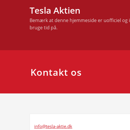
Skip
Tesla Aktien
to
content
Bemærk at denne hjemmeside er uofficiel og in
bruge tid på.
Kontakt os
info@tesla-aktie.dk