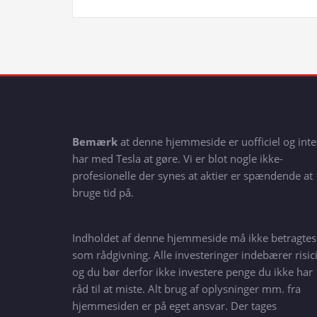
Bemærk
at denne hjemmeside er uofficiel og inte
har med Tesla at gøre. Vi er blot nogle ikke-
profesionelle der synes at aktier er spændende at
bruge tid på.
Indholdet af denne hjemmeside må ikke betragtes
som rådgivning. Alle investeringer indebærer risici
og du bør derfor ikke investere penge du ikke har
råd til at miste. Alt brug af oplysninger mm. fra
hjemmesiden er på eget ansvar. Der tages