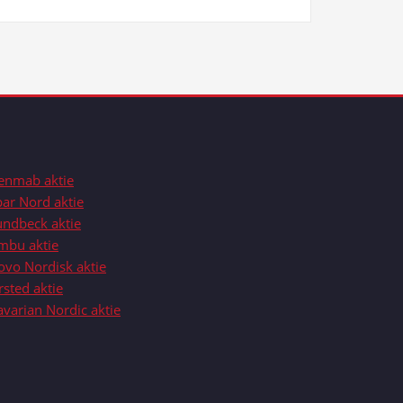
enmab aktie
par Nord aktie
undbeck aktie
mbu aktie
ovo Nordisk aktie
sted aktie
avarian Nordic aktie