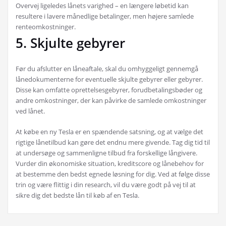
Overvej ligeledes lånets varighed – en længere løbetid kan
resultere i lavere månedlige betalinger, men højere samlede
renteomkostninger.
5. Skjulte gebyrer
Før du afslutter en låneaftale, skal du omhyggeligt gennemgå
lånedokumenterne for eventuelle skjulte gebyrer eller gebyrer.
Disse kan omfatte oprettelsesgebyrer, forudbetalingsbøder og
andre omkostninger, der kan påvirke de samlede omkostninger
ved lånet.
At købe en ny Tesla er en spændende satsning, og at vælge det
rigtige lånetilbud kan gøre det endnu mere givende. Tag dig tid til
at undersøge og sammenligne tilbud fra forskellige långivere.
Vurder din økonomiske situation, kreditscore og lånebehov for
at bestemme den bedst egnede løsning for dig. Ved at følge disse
trin og være flittig i din research, vil du være godt på vej til at
sikre dig det bedste lån til køb af en Tesla.