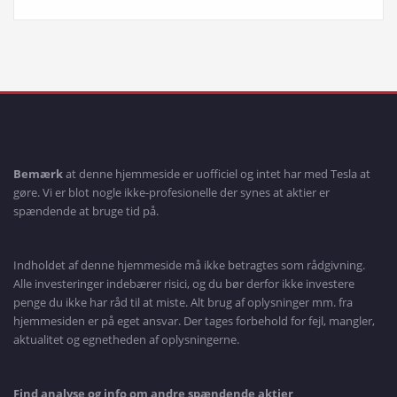
Bemærk
at denne hjemmeside er uofficiel og intet har med Tesla at
gøre. Vi er blot nogle ikke-profesionelle der synes at aktier er
spændende at bruge tid på.
Indholdet af denne hjemmeside må ikke betragtes som rådgivning.
Alle investeringer indebærer risici, og du bør derfor ikke investere
penge du ikke har råd til at miste. Alt brug af oplysninger mm. fra
hjemmesiden er på eget ansvar. Der tages forbehold for fejl, mangler,
aktualitet og egnetheden af oplysningerne.
Find analyse og info om andre spændende aktier