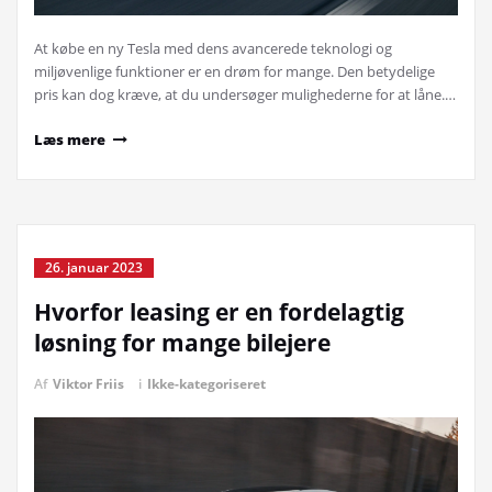
At købe en ny Tesla med dens avancerede teknologi og
miljøvenlige funktioner er en drøm for mange. Den betydelige
pris kan dog kræve, at du undersøger mulighederne for at låne.…
Læs mere
26. januar 2023
Hvorfor leasing er en fordelagtig
løsning for mange bilejere
Af
Viktor Friis
i
Ikke-kategoriseret