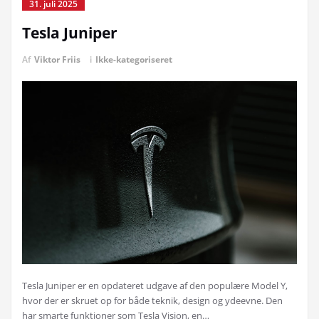
31. juli 2025
Tesla Juniper
Af
Viktor Friis
i
Ikke-kategoriseret
Tesla Juniper er en opdateret udgave af den populære Model Y,
hvor der er skruet op for både teknik, design og ydeevne. Den
har smarte funktioner som Tesla Vision, en…