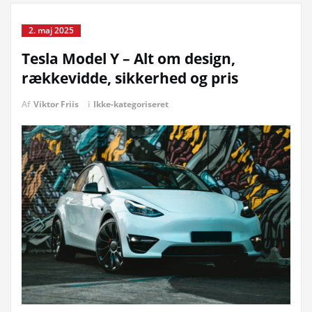
2. maj 2025
Tesla Model Y – Alt om design,
rækkevidde, sikkerhed og pris
Af
Viktor Friis
i
Ikke-kategoriseret