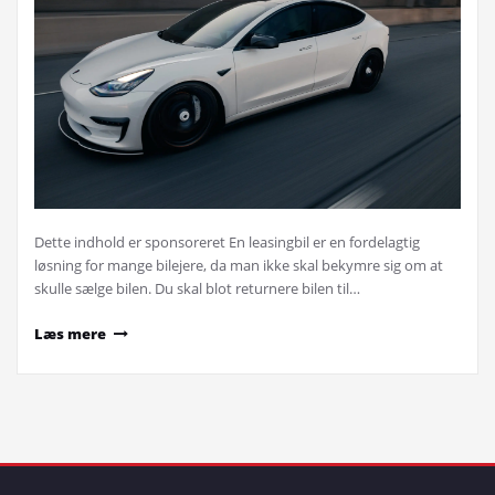
Dette indhold er sponsoreret En leasingbil er en fordelagtig
løsning for mange bilejere, da man ikke skal bekymre sig om at
skulle sælge bilen. Du skal blot returnere bilen til…
Læs mere